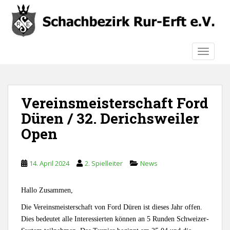
S
k
i
p
TOGGLE
t
o
m
a
Vereinsmeisterschaft Ford
i
n
Düren / 32. Derichsweiler
c
Open
o
n
t
14. April 2024
2. Spielleiter
News
e
n
Hallo Zusammen,
t
Die Vereinsmeisterschaft von Ford Düren ist dieses Jahr offen.
Dies bedeutet alle Interessierten können an 5 Runden Schweizer-