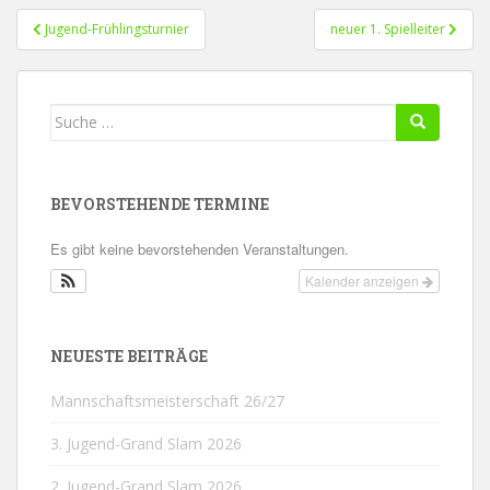
Beitragsnavigation
Jugend-Frühlingsturnier
neuer 1. Spielleiter
Suche
nach:
BEVORSTEHENDE TERMINE
Es gibt keine bevorstehenden Veranstaltungen.
Kalender anzeigen
NEUESTE BEITRÄGE
Mannschaftsmeisterschaft 26/27
3. Jugend-Grand Slam 2026
2. Jugend-Grand Slam 2026