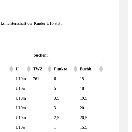
ksmeisterschaft der Kinder U10 statt.
Suchen:
U
TWZ
Punkte
Buchh.
U10m
761
6
15
U10w
5
18
U10m
3,5
19,5
U10m
3
20
U10m
2,5
20,5
U10w
1
15,5