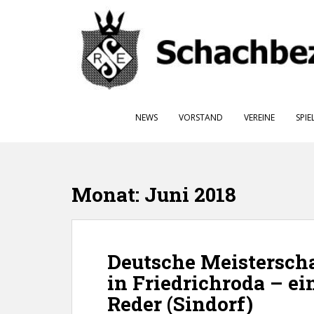
S
k
i
p
t
o
m
NEWS
VORSTAND
VEREINE
SPIE
a
i
n
c
o
Monat:
Juni 2018
n
t
e
n
Deutsche Meisterscha
t
in Friedrichroda – e
Reder (Sindorf)