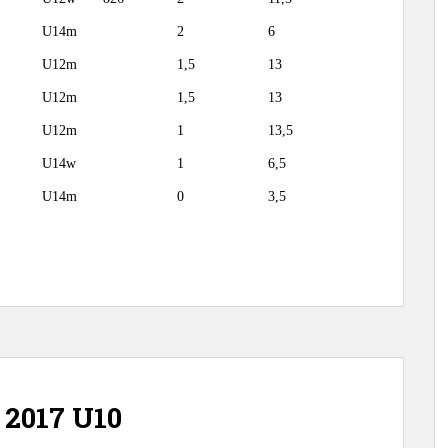
U14m
2
6
U12m
1,5
13
U12m
1,5
13
U12m
1
13,5
U14w
1
6,5
U14m
0
3,5
 2017 U10