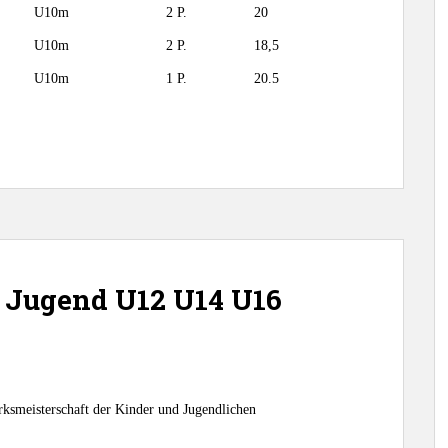
U10m
2 P.
20
U10m
2 P.
18,5
U10m
1 P.
20.5
t Jugend U12 U14 U16
ksmeisterschaft der Kinder und Jugendlichen