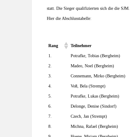
statt. Die Sieger qualifizierten sich die die SJM.
Hier die Abschlusstabelle:
Rang
Teilnehmer
1.
Potrafke, Tobias (Bergheim)
2.
Madeo, Noel (Bergheim)
3.
Connemann, Mirko (Bergheim)
4.
Voß, Bela (Strempt)
5.
Potrafke, Lukas (Bergheim)
6.
Delonge, Denise (Sindorf)
7.
Czech, Jan (Strempt)
8.
Michna, Rafael (Bergheim)
9.
Hoene, Miriam (Bergheim)