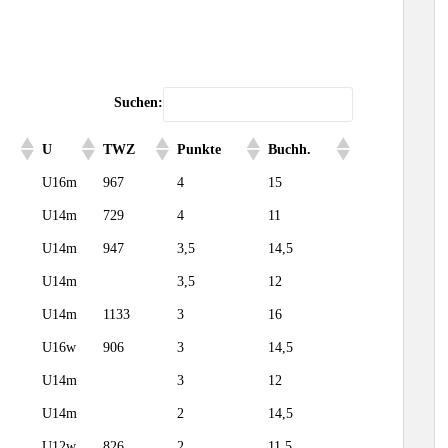
Suchen:
U
TWZ
Punkte
Buchh.
U16m
967
4
15
U14m
729
4
11
U14m
947
3,5
14,5
U14m
3,5
12
U14m
1133
3
16
U16w
906
3
14,5
U14m
3
12
U14m
2
14,5
U12w
826
2
11,5