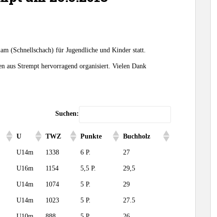
m (Schnellschach) für Jugendliche und Kinder statt.
n aus Strempt hervorragend organisiert. Vielen Dank
Suchen:
U
TWZ
Punkte
Buchholz
U14m
1338
6 P.
27
U16m
1154
5,5 P.
29,5
U14m
1074
5 P.
29
U14m
1023
5 P.
27.5
U10m
888
5 P.
26