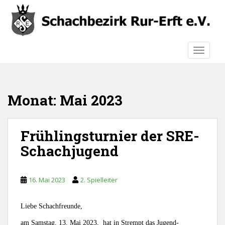
S
k
i
p
TOGGLE
t
o
m
a
Monat:
Mai 2023
i
n
c
Frühlingsturnier der SRE-
o
n
Schachjugend
t
e
n
16. Mai 2023
2. Spielleiter
t
Liebe Schachfreunde,
am Samstag, 13. Mai 2023, hat in Strempt das Jugend-