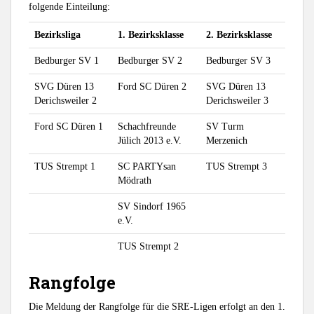
folgende Einteilung:
Bezirksliga
1. Bezirksklasse
2. Bezirksklasse
Bedburger SV 1
Bedburger SV 2
Bedburger SV 3
SVG Düren 13
Ford SC Düren 2
SVG Düren 13
Derichsweiler 2
Derichsweiler 3
Ford SC Düren 1
Schachfreunde
SV Turm
Jülich 2013 e.V.
Merzenich
TUS Strempt 1
SC PARTYsan
TUS Strempt 3
Mödrath
SV Sindorf 1965
e.V.
TUS Strempt 2
Rangfolge
Die Meldung der Rangfolge für die SRE-Ligen erfolgt an den 1.