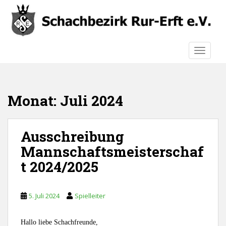
S
k
i
p
TOGGLE
t
o
m
a
Monat:
Juli 2024
i
n
c
Ausschreibung
o
n
Mannschaftsmeisterschaf
t
t 2024/2025
e
n
t
5. Juli 2024
Spielleiter
Hallo liebe Schachfreunde,