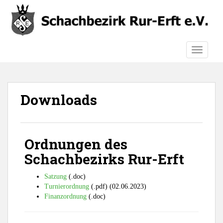
S
k
i
p
TOGGLE
t
o
m
a
Downloads
i
n
c
o
Ordnungen des
n
t
Schachbezirks Rur-Erft
e
n
Satzung
(.doc)
Turnierordnung
(.pdf) (02.06.2023)
t
Finanzordnung
(.doc)