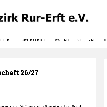
LLEITER
TURNIERÜBERSICHT
DWZ – INFO
SRE – JUGEND
DO
chaft 26/27
n zu starten. Die Ligen sind im Ergebnisportal erstellt und