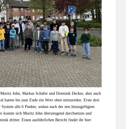
h, Moritz John, Markus Schäfer und Dominik Decker, aber auch
 hatten bis zum Ende ein Wort oben mitzureden. Erste drei
 System alle 6 Punkte, sodass nach der neu hinzugefügten
er konnte sich Moritz John überzeugend durchsetzen und
nik dritter. Einen ausführlichen Bericht findet ihr hier: