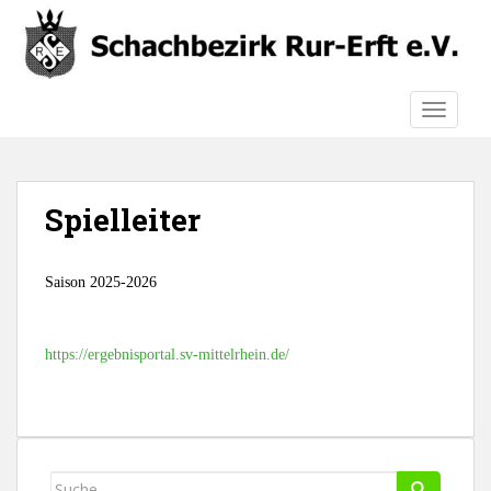
S
k
i
p
TOGGLE
t
o
m
a
Spielleiter
i
n
c
Saison 2025-2026
o
n
t
https://ergebnisportal.sv-mittelrhein.de/
e
n
t
Suche