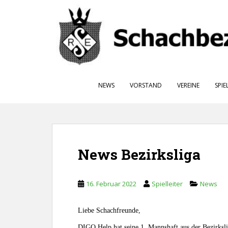
S
k
i
p
t
o
m
NEWS
VORSTAND
VEREINE
SPIE
a
i
n
c
o
n
News Bezirksliga
t
e
n
16. Februar 2022
Spielleiter
News
t
Liebe Schachfreunde,
DIGO Help hat seine 1. Mannshaft aus der Bezirksl