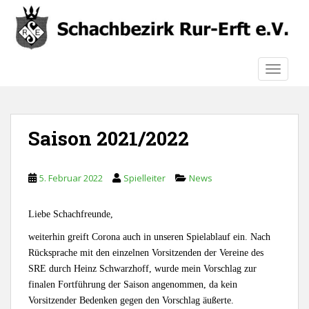
S
k
i
p
TOGGLE
t
o
m
a
Saison 2021/2022
i
n
c
5. Februar 2022
Spielleiter
News
o
n
t
Liebe Schachfreunde,
e
weiterhin greift Corona auch in unseren Spielablauf ein. Nach
n
Rücksprache mit den einzelnen Vorsitzenden der Vereine des
t
SRE durch Heinz Schwarzhoff, wurde mein Vorschlag zur
finalen Fortführung der Saison angenommen, da kein
Vorsitzender Bedenken gegen den Vorschlag äußerte.