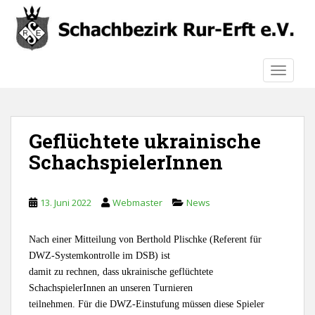
S
k
i
p
TOGGLE
t
o
m
a
Geflüchtete ukrainische
i
n
SchachspielerInnen
c
o
n
13. Juni 2022
Webmaster
News
t
e
Nach einer Mitteilung von Berthold Plischke (Referent für
n
DWZ-Systemkontrolle im DSB) ist
t
damit zu rechnen, dass ukrainische geflüchtete
SchachspielerInnen an unseren Turnieren
teilnehmen. Für die DWZ-Einstufung müssen diese Spieler