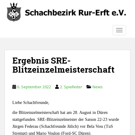
S
k
i
p
TOGGLE
t
o
m
a
Ergebnis SRE-
i
n
Blitzeinzelmeisterschaft
c
o
n
6. September 2022
2. Spielleiter
News
t
e
Liebe Schachfreunde,
n
die Blitzeinzelmeisterschaft hat am 28. August in Düren
t
stattgefunden. SRE-Blitzeinzelmeister der Saison 22-23 wurde
Jürgen Federau (Schachfreunde Jülich) vor Bela Voss (TuS
Strempt) und Mario Voulon (Ford-SC Düren).