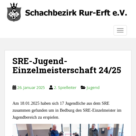
S
k
i
p
TOGGLE
t
o
m
a
SRE-Jugend-
i
n
Einzelmeisterschaft 24/25
c
o
n
26. Januar 2025
2. Spielleiter
Jugend
t
e
Am 18.01.2025 haben sich 17 Jugendliche aus dem SRE
n
zusammen gefunden um in Bedburg den SRE-Einzelmeister im
t
Jugendbereich zu erspielen.