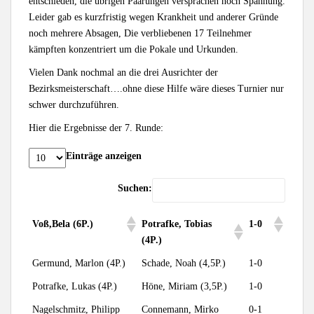
entschieden, die übrigen Paarungen versprachen noch Spannung.
Leider gab es kurzfristig wegen Krankheit und anderer Gründe
noch mehrere Absagen, Die verbliebenen 17 Teilnehmer
kämpften konzentriert um die Pokale und Urkunden.
Vielen Dank nochmal an die drei Ausrichter der
Bezirksmeisterschaft….ohne diese Hilfe wäre dieses Turnier nur
schwer durchzuführen.
Hier die Ergebnisse der 7. Runde:
Einträge anzeigen
Suchen:
Potrafke, Tobias
Voß,Bela (6P.)
1-0
(4P.)
Germund, Marlon (4P.)
Schade, Noah (4,5P.)
1-0
Potrafke, Lukas (4P.)
Höne, Miriam (3,5P.)
1-0
Nagelschmitz, Philipp
Connemann, Mirko
0-1