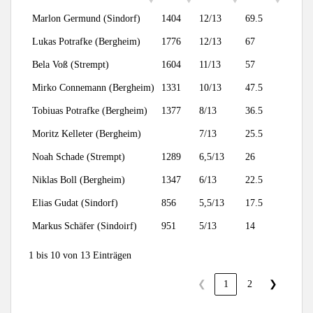
Marlon Germund (Sindorf)
1404
12/13
69.5
Lukas Potrafke (Bergheim)
1776
12/13
67
Bela Voß (Strempt)
1604
11/13
57
Mirko Connemann (Bergheim)
1331
10/13
47.5
Tobiuas Potrafke (Bergheim)
1377
8/13
36.5
Moritz Kelleter (Bergheim)
7/13
25.5
Noah Schade (Strempt)
1289
6,5/13
26
Niklas Boll (Bergheim)
1347
6/13
22.5
Elias Gudat (Sindorf)
856
5,5/13
17.5
Markus Schäfer (Sindoirf)
951
5/13
14
1 bis 10 von 13 Einträgen
❮
1
2
❯