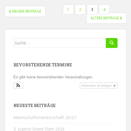
SEITENNUMMERIERUNG
1
2
3
4
NEUERE BEITRÄGE
DER
ÄLTERE BEITRÄGE
BEITRÄGE
Suche
nach:
BEVORSTEHENDE TERMINE
Es gibt keine bevorstehenden Veranstaltungen.
Kalender anzeigen
NEUESTE BEITRÄGE
Mannschaftsmeisterschaft 26/27
3. Jugend-Grand Slam 2026