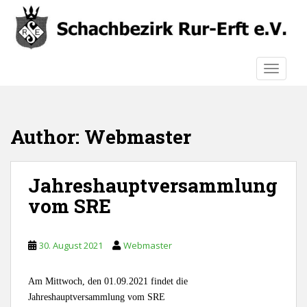
S
k
i
p
TOGGLE
t
o
m
a
Author: Webmaster
i
n
c
Jahreshauptversammlung
o
n
vom SRE
t
e
n
30. August 2021
Webmaster
t
Am Mittwoch, den 01.09.2021 findet die
Jahreshauptversammlung vom SRE