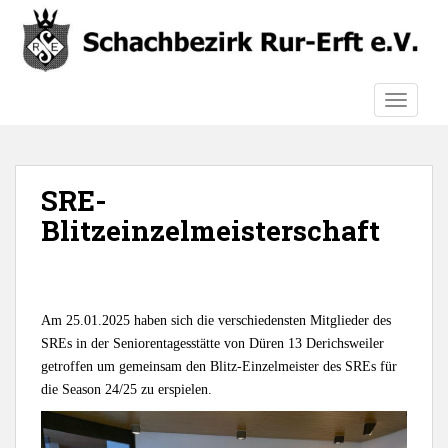
S
k
i
p
TOGGLE
t
o
m
a
SRE-
i
n
Blitzeinzelmeisterschaft
c
o
n
t
Am 25.01.2025 haben sich die verschiedensten Mitglieder des
e
SREs in der Seniorentagesstätte von Düren 13 Derichsweiler
n
getroffen um gemeinsam den Blitz-Einzelmeister des SREs für
t
die Season 24/25 zu erspielen.