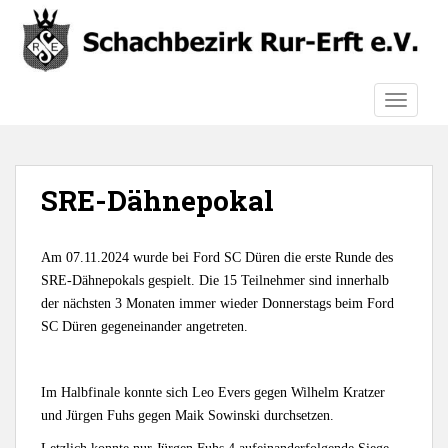
S
k
i
p
TOGGLE
t
o
m
a
SRE-Dähnepokal
i
n
c
Am 07.11.2024 wurde bei Ford SC Düren die erste Runde des
o
SRE-Dähnepokals gespielt. Die 15 Teilnehmer sind innerhalb
n
der nächsten 3 Monaten immer wieder Donnerstags beim Ford
t
SC Düren gegeneinander angetreten.
e
n
t
Im Halbfinale konnte sich Leo Evers gegen Wilhelm Kratzer
und Jürgen Fuhs gegen Maik Sowinski durchsetzen.